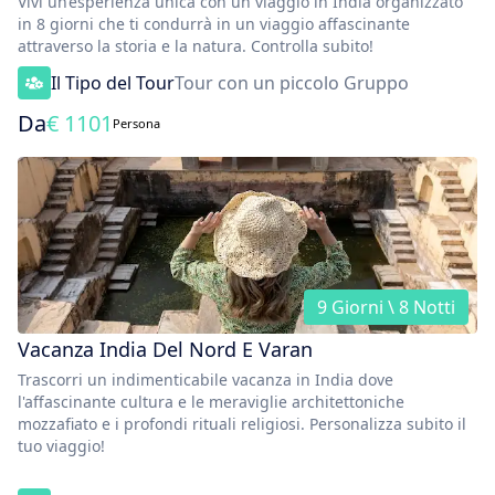
Vivi un’esperienza unica con un viaggio in India organizzato
in 8 giorni che ti condurrà in un viaggio affascinante
attraverso la storia e la natura. Controlla subito!
Il Tipo del Tour
Tour con un piccolo Gruppo
Da
€
1101
Persona
9 Giorni \ 8 Notti
Vacanza India Del Nord E Varan
Trascorri un indimenticabile vacanza in India dove
l'affascinante cultura e le meraviglie architettoniche
mozzafiato e i profondi rituali religiosi. Personalizza subito il
tuo viaggio!