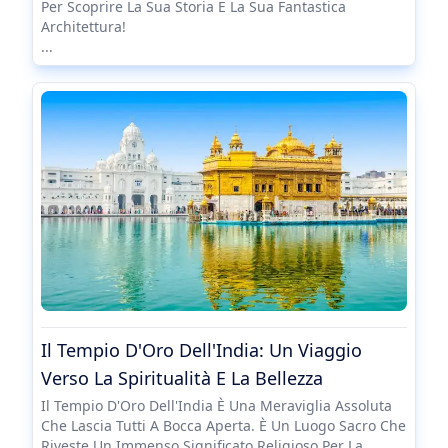
Per Scoprire La Sua Storia E La Sua Fantastica
Architettura!
...
Il Tempio D'Oro Dell'India: Un Viaggio
Verso La Spiritualità E La Bellezza
Il Tempio D'Oro Dell'India È Una Meraviglia Assoluta
Che Lascia Tutti A Bocca Aperta. È Un Luogo Sacro Che
Riveste Un Immenso Significato Religioso Per La