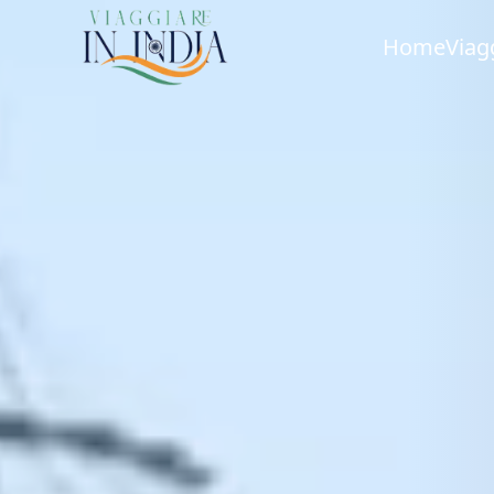
Home
Viag