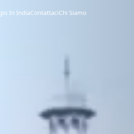
gio In India
Contattaci
Chi Siamo